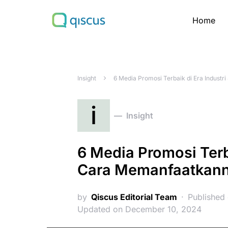
Home
Search for:
Insight
6 Media Promosi Terbaik di Era Indust
i
Insight
6 Media Promosi Terba
Cara Memanfaatkan
by
Qiscus Editorial Team
Published
Updated on December 10, 2024