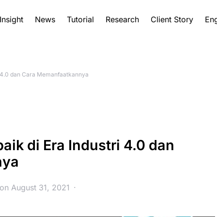
Insight
News
Tutorial
Research
Client Story
Eng
ri 4.0 dan Cara Memanfaatkannya
ik di Era Industri 4.0 dan
nya
 on August 31, 2021