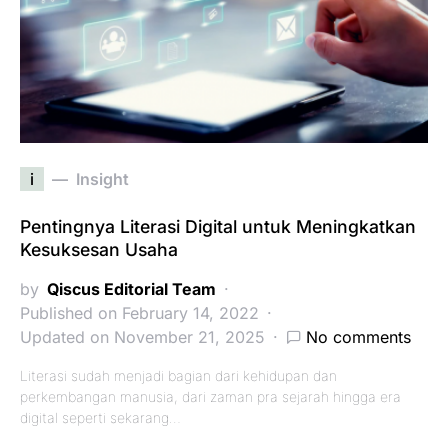
i
Insight
Pentingnya Literasi Digital untuk Meningkatkan
Kesuksesan Usaha
by
Qiscus Editorial Team
Published on February 14, 2022
Updated on November 21, 2025
No comments
Literasi sudah menjadi bagian dari kehidupan dan
perkembangan manusia, dari zaman pra sejarah hingga era
digital seperti sekarang…