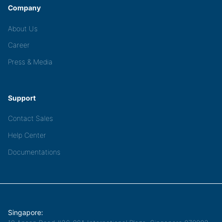
Company
About Us
Career
Press & Media
Support
Contact Sales
Help Center
Documentations
Singapore: