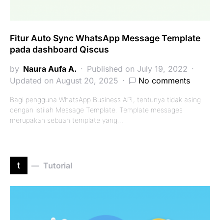
Fitur Auto Sync WhatsApp Message Template
pada dashboard Qiscus
by
Naura Aufa A.
Published on July 19, 2022
Updated on August 20, 2025
No comments
Bagi pengguna WhatsApp Business API, tentunya tidak asing
dengan istilah Message Template. Template messages
merupakan sebuah template yang…
t
Tutorial