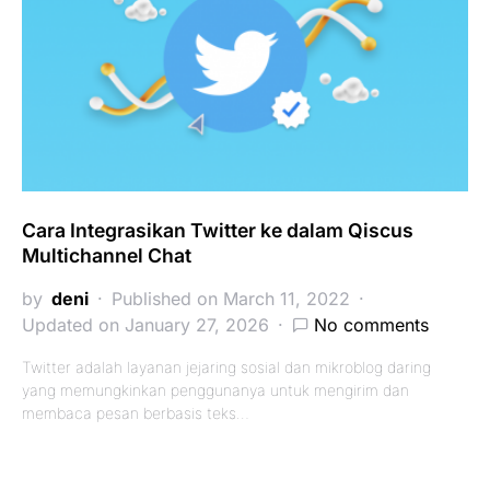
Cara Integrasikan Twitter ke dalam Qiscus
Multichannel Chat
by
deni
Published on March 11, 2022
Updated on January 27, 2026
No comments
Twitter adalah layanan jejaring sosial dan mikroblog daring
yang memungkinkan penggunanya untuk mengirim dan
membaca pesan berbasis teks…