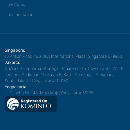
Help Center
Documentations
Singapore:
10 Anson Road #26-06A International Plaza, Singapore 079903
Jakarta:
GoWork Sampoerna Strategic Square North Tower Lantai 25, Jl.
Jenderal Sudirman No.Kav. 45, Karet Semanggi, Setiabudi,
South Jakarta City, Jakarta 12930
Yogyakarta:
Jl. Timoho No. 43, Muja Muju,Yogyakarta 55165