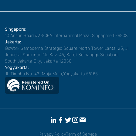
Singapore:
10 Anson Road #26-06A International Plaza, Singapore 079903
Jakarta:
GoWork Sampoerna Strategic Square North Tower Lantai 25, Jl.
Jenderal Sudirman No.Kav. 45, Karet Semanggi, Setiabudi,
South Jakarta City, Jakarta 12930
Yogyakarta:
Jl. Timoho No. 43, Muja Muju,Yogyakarta 55165
Privacy Policy
Term of Service