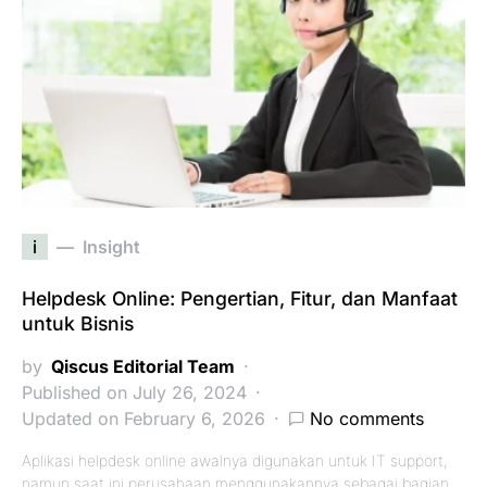
i
Insight
Helpdesk Online: Pengertian, Fitur, dan Manfaat
untuk Bisnis
by
Qiscus Editorial Team
Published on July 26, 2024
Updated on February 6, 2026
No comments
Aplikasi helpdesk online awalnya digunakan untuk IT support,
namun saat ini perusahaan menggunakannya sebagai bagian