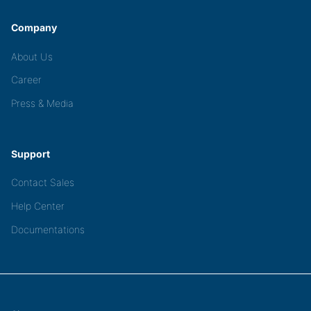
Company
About Us
Career
Press & Media
Support
Contact Sales
Help Center
Documentations