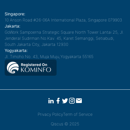
Singapore:
10 Anson Road #26-06A International Plaza, Singapore 079903
Jakarta:
GoWork Sampoerna Strategic Square North Tower Lantai 25, Jl.
Jenderal Sudirman No.Kav. 45, Karet Semanggi, Setiabudi,
South Jakarta City, Jakarta 12930
Yogyakarta:
Jl. Timoho No. 43, Muja Muju,Yogyakarta 55165
Privacy Policy
Term of Service
Qiscus © 2025