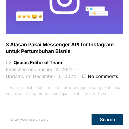
3 Alasan Pakai Messenger API for Instagram
untuk Pertumbuhan Bisnis
by
Qiscus Editorial Team
Published on January 14, 2022
Updated on December 10, 2024
No comments
Dengan jumlah lebih dari satu miliar pengguna yang aktif setiap
bulannya, Instagram telah menjadi salah satu media sosial…
Search for:
Search