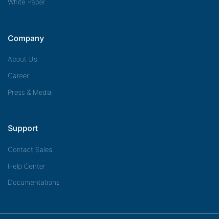
White Paper
Company
About Us
Career
Press & Media
Support
Contact Sales
Help Center
Documentations