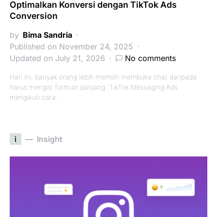
Optimalkan Konversi dengan TikTok Ads
Conversion
by
Bima Sandria
Published on November 24, 2025
Updated on July 21, 2026
No comments
Hari ini, banyak orang lebih memilih membuka chat daripada
harus mengisi formulir panjang. TikTok Messaging Ads
mengikuti cara…
i
Insight