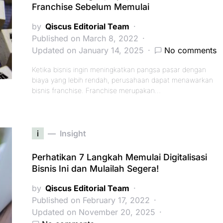
Franchise Sebelum Memulai
by
Qiscus Editorial Team
Published on March 8, 2022
Updated on January 14, 2025
No comments
Ketika bisnis ingin meningkatkan pangsa pasar dengan
biaya yang lebih rendah, perusahaan dapat menawarkan
bisnis franchise. Franchise merupakan…
i
Insight
Perhatikan 7 Langkah Memulai Digitalisasi
Bisnis Ini dan Mulailah Segera!
by
Qiscus Editorial Team
Published on February 17, 2022
Updated on November 20, 2025