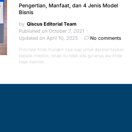
Pengertian, Manfaat, dan 4 Jenis Model
Bisnis
by
Qiscus Editorial Team
Published on October 7, 2021
Updated on April 10, 2025
No comments
Prototipe Anda mungkin saja siap untuk dipresentasikan
kepada investor, tetapi itu tidak ada gunanya jika Anda
tidak memiliki…