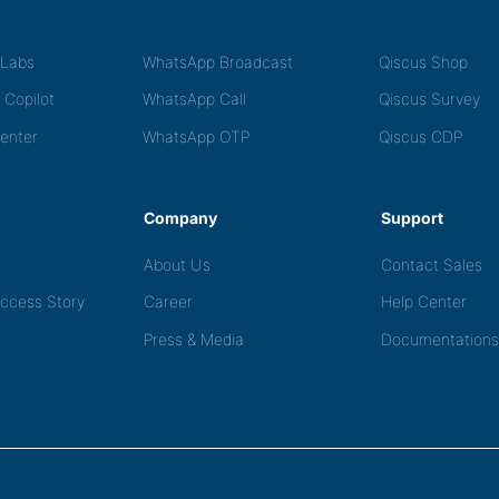
tLabs
WhatsApp Broadcast
Qiscus Shop
 Copilot
WhatsApp Call
Qiscus Survey
Center
WhatsApp OTP
Qiscus CDP
Company
Support
About Us
Contact Sales
ccess Story
Career
Help Center
Press & Media
Documentations