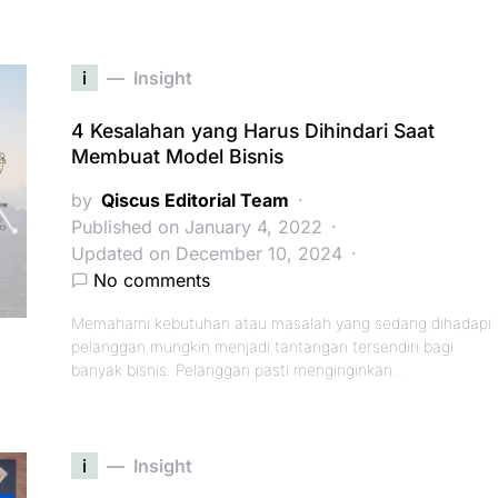
i
Insight
4 Kesalahan yang Harus Dihindari Saat
Membuat Model Bisnis
by
Qiscus Editorial Team
Published on January 4, 2022
Updated on December 10, 2024
No comments
Memahami kebutuhan atau masalah yang sedang dihadapi
pelanggan mungkin menjadi tantangan tersendiri bagi
banyak bisnis. Pelanggan pasti menginginkan…
i
Insight