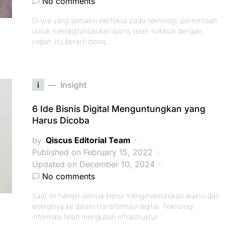
No comments
Di era yang semakin berfokus pada teknologi, permintaan
untuk mendigitalisasikan bisnis telah tumbuh dengan
cepat. Itu berarti bisnis…
i
Insight
6 Ide Bisnis Digital Menguntungkan yang
Harus Dicoba
by
Qiscus Editorial Team
Published on February 15, 2022
Updated on December 10, 2024
No comments
Saat ini hampir semua bisnis menginvestasikan waktu dan
energinya ke dalam transformasi digital. Teknologi
informasi telah mengubah infrastruktur…