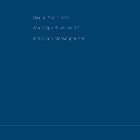
Qiscus App Center
WhatsApp Business API
Instagram Messenger API