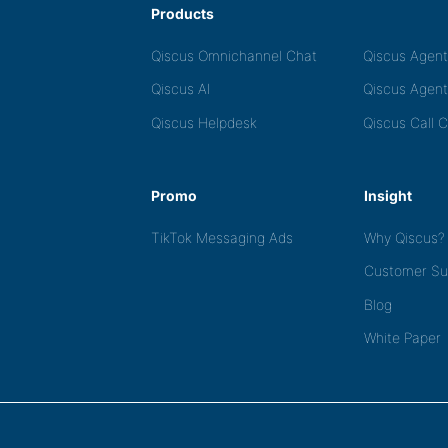
Products
Qiscus Omnichannel Chat
Qiscus Agen
Qiscus AI
Qiscus Agent
Qiscus Helpdesk
Qiscus Call 
Promo
Insight
TikTok Messaging Ads
Why Qiscus?
Customer Su
Blog
White Paper