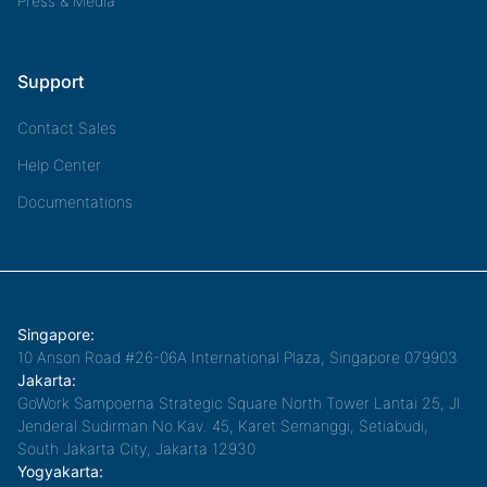
Press & Media
Support
Contact Sales
Help Center
Documentations
Singapore:
10 Anson Road #26-06A International Plaza, Singapore 079903
Jakarta:
GoWork Sampoerna Strategic Square North Tower Lantai 25, Jl.
Jenderal Sudirman No.Kav. 45, Karet Semanggi, Setiabudi,
South Jakarta City, Jakarta 12930
Yogyakarta: