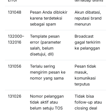
Error
terhadap Bisnis
131048
Pesan Anda diblokir
Akun dibatasi,
karena terdeteksi
reputasi brand
sebagai spam
menurun
132000–
Template pesan
Broadcast
132016
error (parameter
gagal terkirim
salah, belum
ke pelanggan
disetujui, dll)
131056
Terlalu sering
Pesan tidak
mengirim pesan ke
masuk,
nomor yang sama
komunikasi
terputus
131026
Nomor pelanggan
Tidak bisa
tidak aktif atau
follow-up atau
belum setuju TOS
closing deal