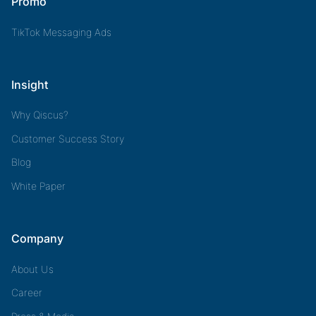
Promo
TikTok Messaging Ads
Insight
Why Qiscus?
Customer Success Story
Blog
White Paper
Company
About Us
Career