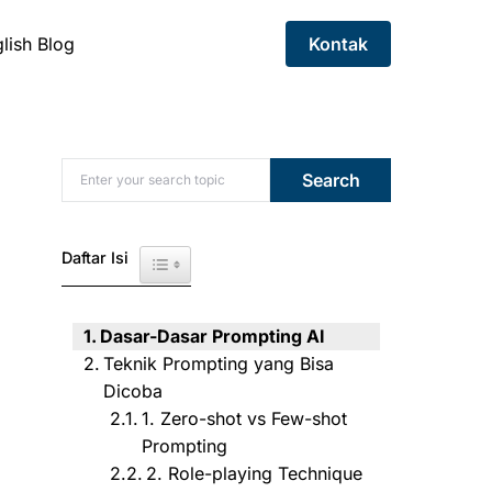
lish Blog
Kontak
Search for:
Search
Daftar Isi
Toggle Table of Content
Dasar-Dasar Prompting AI
Teknik Prompting yang Bisa
Dicoba
1. Zero-shot vs Few-shot
Prompting
2. Role-playing Technique