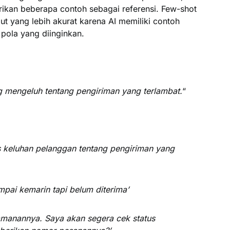
kan beberapa contoh sebagai referensi. Few-shot
t yang lebih akurat karena AI memiliki contoh
pola yang diinginkan.
g mengeluh tentang pengiriman yang terlambat.
“
s keluhan pelanggan tentang pengiriman yang
pai kemarin tapi belum diterima’
manannya. Saya akan segera cek status