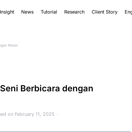
Insight
News
Tutorial
Research
Client Story
Eng
engan Mesin
 Seni Berbicara dengan
hed on February 11, 2025