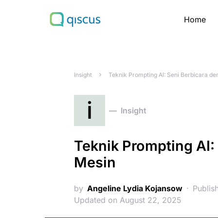
Home
Search for:
Insight
Teknik Prompting AI: Seni Berbicara d
i
Insight
Teknik Prompting AI:
Mesin
by
Angeline Lydia Kojansow
Publis
Updated on August 22, 2025