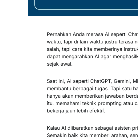
Pernahkah Anda merasa AI seperti Cha
waktu, tapi di lain waktu justru tera
salah, tapi cara kita memberinya instr
dapat mengarahkan AI agar menghasilk
sejak awal.
Saat ini, AI seperti ChatGPT, Gemini, M
membantu berbagai tugas. Tapi satu hal
hanya akan memberikan jawaban berda
itu, memahami teknik prompting atau c
bekerja jauh lebih efektif.
Kalau AI diibaratkan sebagai asisten p
Semakin baik kita memberi arahan, sema