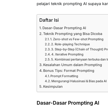
pelajari teknik prompting AI supaya 
Daftar Isi
Dasar-Dasar Prompting AI
Teknik Prompting yang Bisa Dicoba
1. Zero-shot vs Few-shot Prompting
2. Role-playing Technique
3. Step-by-Step (Chain of Thought) P
4. Iterative Prompting
5. Kombinasi pertanyaan terbuka dan t
Kesalahan Umum dalam Prompting
Bonus Tips: Format Prompting
Prompt Formatting
Mengurangi Halusinasi & Bias pada AI
Kesimpulan
Dasar-Dasar Prompting AI