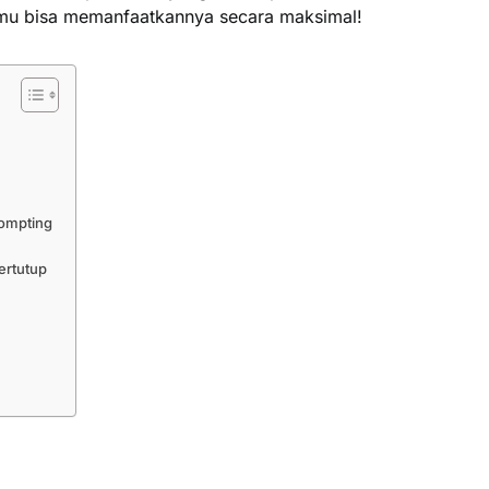
kamu bisa memanfaatkannya secara maksimal!
rompting
ertutup