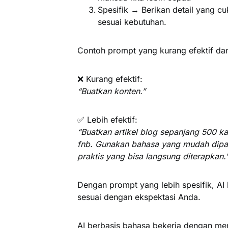
Spesifik
→ Berikan detail yang c
sesuai kebutuhan.
Contoh prompt yang kurang efektif dan
❌
Kurang efektif
:
“Buatkan konten.”
✅
Lebih efektif
:
“Buatkan artikel blog sepanjang 500 k
fnb. Gunakan bahasa yang mudah dipa
praktis yang bisa langsung diterapkan.
Dengan prompt yang lebih spesifik, AI 
sesuai dengan ekspektasi Anda.
AI berbasis bahasa bekerja dengan me