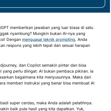
tGPT memberikan jawaban yang luar biasa di satu
sa nggak nyambung? Mungkin bukan AI-nya yang
uksi! Dengan
menguasai teknik prompting
, Anda
an respons yang lebih tepat dan sesuai harapan
idjourney, dan Copilot semakin pintar dan bisa
 yang perlu diingat: AI bukan pembaca pikiran. Ia
sarkan bagaimana kita menyusunnya. Maka dari
ara memberi instruksi yang benar bisa membuat AI
ribadi super cerdas, maka Anda adalah pelatihnya.
kin baik pula hasil yang kita dapatkan. Yuk,