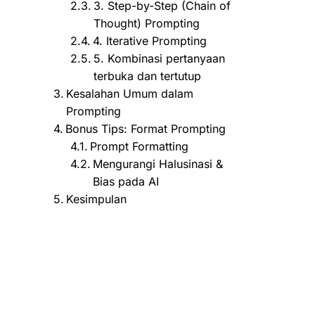
3. Step-by-Step (Chain of
Thought) Prompting
4. Iterative Prompting
5. Kombinasi pertanyaan
terbuka dan tertutup
Kesalahan Umum dalam
Prompting
Bonus Tips: Format Prompting
Prompt Formatting
Mengurangi Halusinasi &
Bias pada AI
Kesimpulan