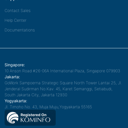
Contact Sales
Help Center
Documentations
Singapore:
10 Anson Road #26-06A International Plaza, Singapore 079903
Jakarta:
GoWork Sampoerna Strategic Square North Tower Lantai 25, Jl.
Jenderal Sudirman No.Kav. 45, Karet Semanggi, Setiabudi,
South Jakarta City, Jakarta 12930
Yogyakarta:
Jl. Timoho No. 43, Muja Muju,Yogyakarta 55165