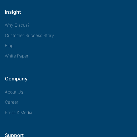
Insight
Why Qiscus?
Customer Success Story
Blog
White Paper
Company
About Us
Career
Press & Media
Support