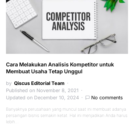
Cara Melakukan Analisis Kompetitor untuk
Membuat Usaha Tetap Unggul
by
Qiscus Editorial Team
Published on November 8, 2021
Updated on December 10, 2024
No comments
Banyaknya perusahaan yang muncul saat ini membuat adanya
persaingan bisnis semakin ketat. Hal ini menjadikan Anda harus
lebih…