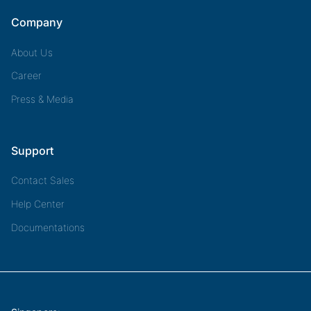
Company
About Us
Career
Press & Media
Support
Contact Sales
Help Center
Documentations