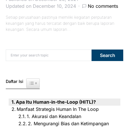
Updated on December 10, 2024
No comments
Setiap perusahaan pastinya memiliki kegiatan perputaran
keuangan yang harus tercatat dengan baik berupa laporan
keuangan. Secara umum laporan…
Search for:
Search
Daftar Isi
Toggle Table of Content
Apa Itu Human-in-the-Loop (HITL)?
Manfaat Strategis Human In The Loop
1. Akurasi dan Keandalan
2. Mengurangi Bias dan Ketimpangan