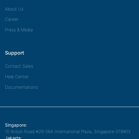
About Us
Career
Press & Media
Support
Contact Sales
Help Center
Documentations
Singapore:
10 Anson Road #26-06A International Plaza, Singapore 079903
Jakarta: