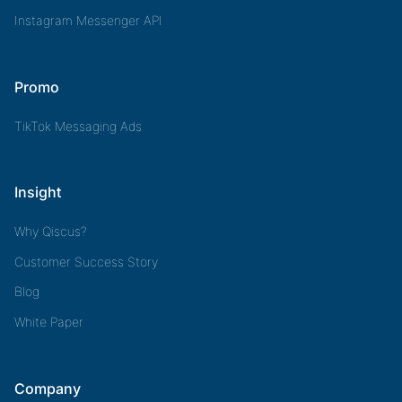
Instagram Messenger API
Promo
TikTok Messaging Ads
Insight
Why Qiscus?
Customer Success Story
Blog
White Paper
Company