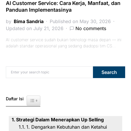
AI Customer Service: Cara Kerja, Manfaat, dan
Panduan Implementasinya
by
Bima Sandria
Published on May 30, 2026
Updated on July 21, 2026
No comments
AI customer service sudah bukan teknologi masa depan — ini
adalah standar operasional yang sedang diadopsi tim CS…
Search for:
Search
Daftar Isi
Toggle Table of Content
Strategi Dalam Menerapkan Up Selling
1. Dengarkan Kebutuhan dan Ketahui