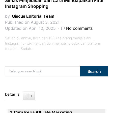
Simak Penjelasan dan Cara Mendapatkan Fitur
Instagram Shopping
by
Qiscus Editorial Team
Published on August 3, 2021
Updated on April 10, 2025
No comments
Setiap bulannya, lebih dari 130 juta orang menjelajahi
Instagram untuk mencari dan membeli produk dari platform
tersebut. Sudah…
Search for:
Search
Daftar Isi
Toggle Table of Content
Cara Kerja Affiliate Marketing