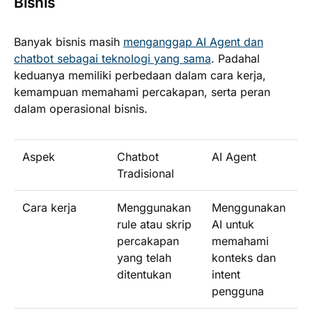
Bisnis
Banyak bisnis masih
menganggap AI Agent dan
chatbot sebagai teknologi yang sama
. Padahal
keduanya memiliki perbedaan dalam cara kerja,
kemampuan memahami percakapan, serta peran
dalam operasional bisnis.
Aspek
Chatbot
AI Agent
Tradisional
Cara kerja
Menggunakan
Menggunakan
rule atau skrip
AI untuk
percakapan
memahami
yang telah
konteks dan
ditentukan
intent
pengguna