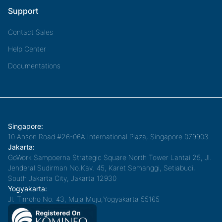
Support
Contact Sales
Help Center
Documentations
Singapore:
10 Anson Road #26-06A International Plaza, Singapore 079903
Jakarta:
GoWork Sampoerna Strategic Square North Tower Lantai 25, Jl.
Jenderal Sudirman No.Kav. 45, Karet Semanggi, Setiabudi,
South Jakarta City, Jakarta 12930
Yogyakarta:
Jl. Timoho No. 43, Muja Muju,Yogyakarta 55165