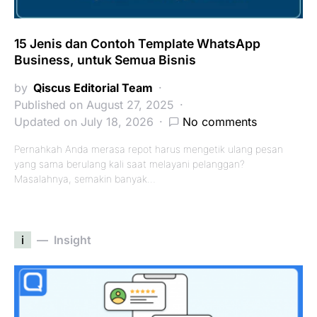
15 Jenis dan Contoh Template WhatsApp
Business, untuk Semua Bisnis
by
Qiscus Editorial Team
Published on August 27, 2025
Updated on July 18, 2026
No comments
Pernahkah Anda merasa repot harus mengetik ulang pesan
yang sama berulang kali saat melayani pelanggan?
Masalahnya, semakin banyak…
i
Insight