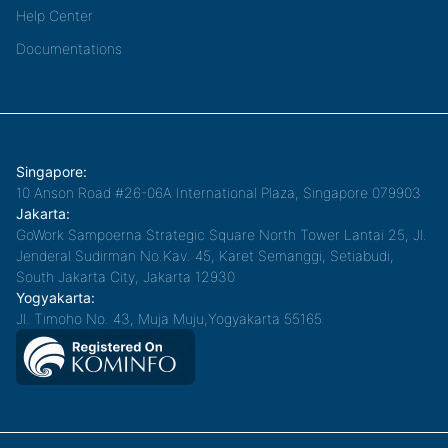
Help Center
Documentations
Singapore:
10 Anson Road #26-06A International Plaza, Singapore 079903
Jakarta:
GoWork Sampoerna Strategic Square North Tower Lantai 25, Jl.
Jenderal Sudirman No.Kav. 45, Karet Semanggi, Setiabudi,
South Jakarta City, Jakarta 12930
Yogyakarta:
Jl. Timoho No. 43, Muja Muju,Yogyakarta 55165