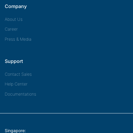
Company
About Us
Career
Press & Media
Support
Contact Sales
Help Center
Documentations
Singapore: