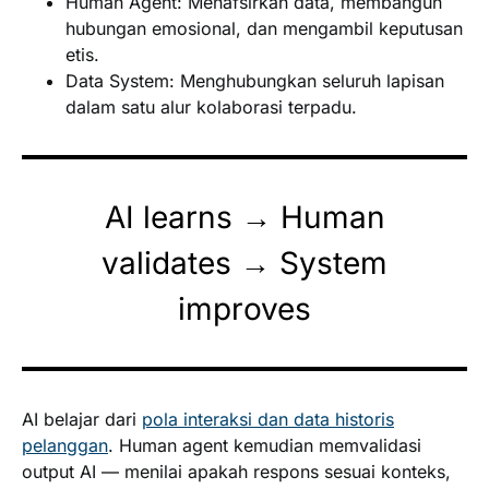
Human Agent:
Menafsirkan data, membangun
hubungan emosional, dan mengambil keputusan
etis.
Data System:
Menghubungkan seluruh lapisan
dalam satu alur kolaborasi terpadu.
AI learns
→
Human
validates
→
System
improves
AI belajar dari
pola interaksi dan data historis
pelanggan
. Human agent kemudian memvalidasi
output AI — menilai apakah respons sesuai konteks,