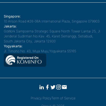
Singapore:
10 Anson Road #26-06A International Plaza, Singapore 079903
Jakarta:
GoWork Sampoerna Strategic Square North Tower Lantai 25, Jl.
Jenderal Sudirman No.Kav. 45, Karet Semanggi, Setiabudi,
South Jakarta City, Jakarta 12930
Yogyakarta:
Jl. Timoho No. 43, Muja Muju,Yogyakarta 55165
Privacy Policy
Term of Service
Qiscus © 2025