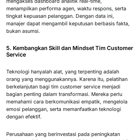
mengakses dashboard analitik real-time,
menampilkan performa agen, waktu respons, serta
tingkat kepuasan pelanggan. Dengan data ini,
manajer dapat mengambil keputusan berbasis fakta,
bukan asumsi.
5. Kembangkan Skill dan Mindset Tim Customer
Service
Teknologi hanyalah alat, yang terpenting adalah
orang yang menggunakannya. Karena itu, pelatihan
berkelanjutan bagi tim customer service menjadi
bagian penting dalam transformasi. Mereka perlu
memahami cara berkomunikasi empatik, mengelola
emosi pelanggan, serta memanfaatkan teknologi
dengan efektif.
Perusahaan yang berinvestasi pada peningkatan