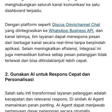
menghubungkan seluruh kanal komunikasi ke satu
dashboard terpadu.
Dengan platform seperti
Qiscus Omnichannel Chat
yang diintegrasikan ke
WhatsApp Business API
, dan
kanal lainnya, tim layanan dapat merespons pesan
dari berbagai kanal secara real-time tanpa berpindah
aplikasi. Selain meningkatkan efisiensi, integrasi ini
juga memastikan bahwa setiap pesan pelanggan tidak
terlewat dan bisa ditindaklanjuti lebih cepat.
2. Gunakan AI untuk Respons Cepat dan
Personalisasi
Salah satu inti transformasi layanan pelanggan adalah
kecepatan dan relevansi respons. Di sinilah AI Agent
memainkan peran penting. AI Agent dapat menjawab
pertanyaan dasar pelanggan secara otomatis,