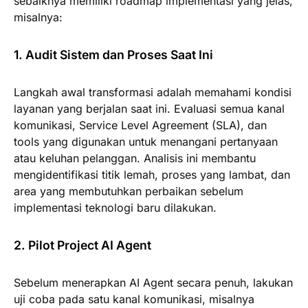
sebaiknya memiliki roadmap implementasi yang jelas,
misalnya:
1. Audit Sistem dan Proses Saat Ini
Langkah awal transformasi adalah memahami kondisi
layanan yang berjalan saat ini. Evaluasi semua kanal
komunikasi, Service Level Agreement (SLA), dan
tools yang digunakan untuk menangani pertanyaan
atau keluhan pelanggan. Analisis ini membantu
mengidentifikasi titik lemah, proses yang lambat, dan
area yang membutuhkan perbaikan sebelum
implementasi teknologi baru dilakukan.
2. Pilot Project AI Agent
Sebelum menerapkan AI Agent secara penuh, lakukan
uji coba pada satu kanal komunikasi, misalnya