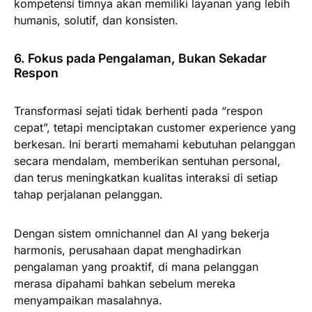
kompetensi timnya akan memiliki layanan yang lebih
humanis, solutif, dan konsisten.
6. Fokus pada Pengalaman, Bukan Sekadar
Respon
Transformasi sejati tidak berhenti pada “respon
cepat”, tetapi menciptakan customer experience yang
berkesan. Ini berarti memahami kebutuhan pelanggan
secara mendalam, memberikan sentuhan personal,
dan terus meningkatkan kualitas interaksi di setiap
tahap perjalanan pelanggan.
Dengan sistem omnichannel dan AI yang bekerja
harmonis, perusahaan dapat menghadirkan
pengalaman yang proaktif, di mana pelanggan
merasa dipahami bahkan sebelum mereka
menyampaikan masalahnya.