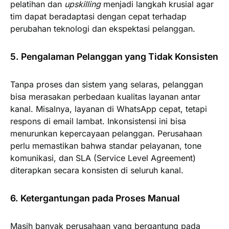
pelatihan dan
upskilling
menjadi langkah krusial agar
tim dapat beradaptasi dengan cepat terhadap
perubahan teknologi dan ekspektasi pelanggan.
5. Pengalaman Pelanggan yang Tidak Konsisten
Tanpa proses dan sistem yang selaras, pelanggan
bisa merasakan perbedaan kualitas layanan antar
kanal. Misalnya, layanan di WhatsApp cepat, tetapi
respons di email lambat. Inkonsistensi ini bisa
menurunkan kepercayaan pelanggan. Perusahaan
perlu memastikan bahwa standar pelayanan, tone
komunikasi, dan SLA (Service Level Agreement)
diterapkan secara konsisten di seluruh kanal.
6. Ketergantungan pada Proses Manual
Masih banyak perusahaan yang bergantung pada