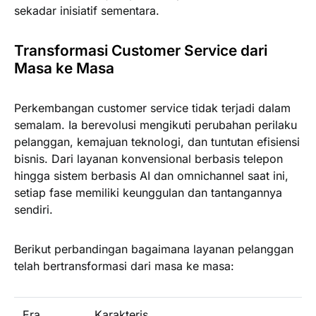
sekadar inisiatif sementara.
Transformasi Customer Service dari
Masa ke Masa
Perkembangan customer service tidak terjadi dalam
semalam. Ia berevolusi mengikuti perubahan perilaku
pelanggan, kemajuan teknologi, dan tuntutan efisiensi
bisnis. Dari layanan konvensional berbasis telepon
hingga sistem berbasis AI dan omnichannel saat ini,
setiap fase memiliki keunggulan dan tantangannya
sendiri.
Berikut perbandingan bagaimana layanan pelanggan
telah bertransformasi dari masa ke masa:
Era
Karakteris