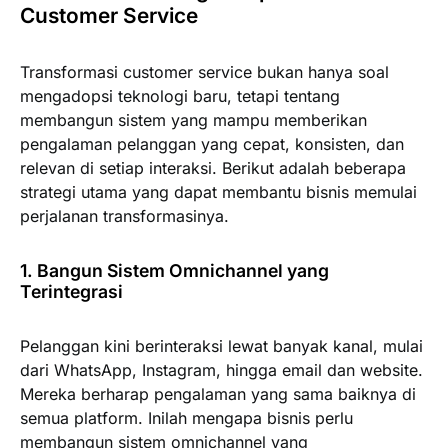
Customer Service
Transformasi customer service bukan hanya soal
mengadopsi teknologi baru, tetapi tentang
membangun sistem yang mampu memberikan
pengalaman pelanggan yang cepat, konsisten, dan
relevan di setiap interaksi. Berikut adalah beberapa
strategi utama yang dapat membantu bisnis memulai
perjalanan transformasinya.
1. Bangun Sistem Omnichannel yang
Terintegrasi
Pelanggan kini berinteraksi lewat banyak kanal, mulai
dari WhatsApp, Instagram, hingga email dan website.
Mereka berharap pengalaman yang sama baiknya di
semua platform. Inilah mengapa bisnis perlu
membangun sistem omnichannel yang