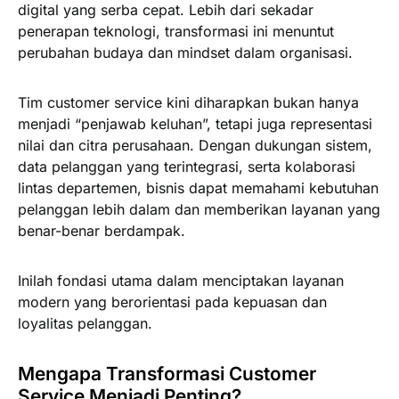
digital yang serba cepat. Lebih dari sekadar
penerapan teknologi, transformasi ini menuntut
perubahan budaya dan mindset dalam organisasi.
Tim customer service kini diharapkan bukan hanya
menjadi “penjawab keluhan”, tetapi juga representasi
nilai dan citra perusahaan. Dengan dukungan sistem,
data pelanggan yang terintegrasi, serta kolaborasi
lintas departemen, bisnis dapat memahami kebutuhan
pelanggan lebih dalam dan memberikan layanan yang
benar-benar berdampak.
Inilah fondasi utama dalam menciptakan layanan
modern yang berorientasi pada kepuasan dan
loyalitas pelanggan.
Mengapa Transformasi Customer
Service Menjadi Penting?