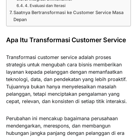
4. Evaluasi dan Iterasi
Saatnya Bertransformasi ke Customer Service Masa
Depan
Apa Itu Transformasi Customer Service
Transformasi customer service adalah proses
strategis untuk mengubah cara bisnis memberikan
layanan kepada pelanggan dengan memanfaatkan
teknologi, data, dan pendekatan yang lebih proaktif.
Tujuannya bukan hanya menyelesaikan masalah
pelanggan, tetapi menciptakan pengalaman yang
cepat, relevan, dan konsisten di setiap titik interaksi.
Perubahan ini mencakup bagaimana perusahaan
mendengarkan, merespons, dan membangun
hubungan jangka panjang dengan pelanggan di era