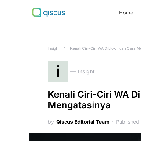
Home
Search for:
Insight
Kenali Ciri-Ciri WA Diblokir dan Cara 
i
Insight
Kenali Ciri-Ciri WA D
Mengatasinya
by
Qiscus Editorial Team
Published