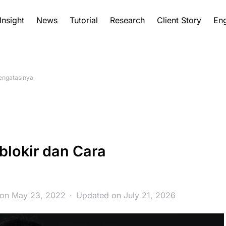
Insight
News
Tutorial
Research
Client Story
Eng
Mengatasinya
iblokir dan Cara
 on May 23, 2022
Updated on July 21, 2026