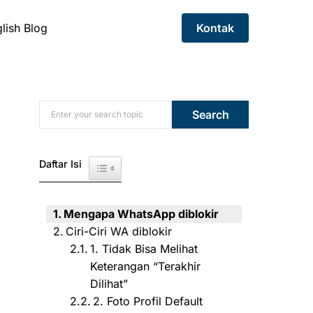
lish Blog
Kontak
Search for:
Search
Daftar Isi
Toggle Table of Content
Mengapa WhatsApp diblokir
Ciri-Ciri WA diblokir
1. Tidak Bisa Melihat
Keterangan “Terakhir
Dilihat”
2. Foto Profil Default