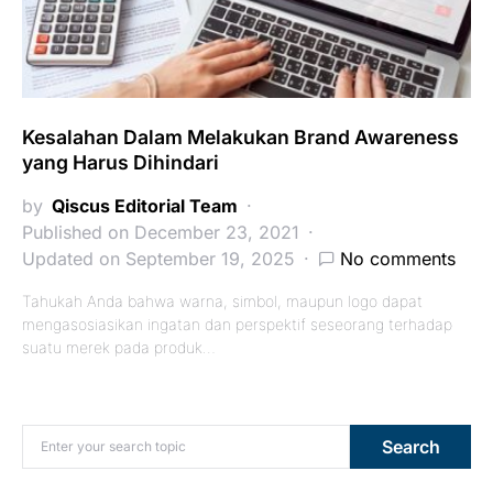
Kesalahan Dalam Melakukan Brand Awareness
yang Harus Dihindari
by
Qiscus Editorial Team
Published on December 23, 2021
Updated on September 19, 2025
No comments
Tahukah Anda bahwa warna, simbol, maupun logo dapat
mengasosiasikan ingatan dan perspektif seseorang terhadap
suatu merek pada produk…
Search for:
Search