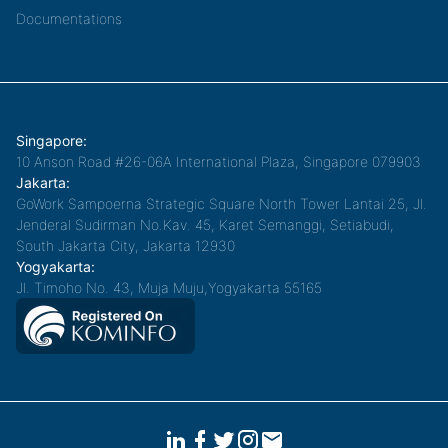
Documentations
Singapore:
10 Anson Road #26-06A International Plaza, Singapore 079903
Jakarta:
GoWork Sampoerna Strategic Square North Tower Lantai 25, Jl.
Jenderal Sudirman No.Kav. 45, Karet Semanggi, Setiabudi,
South Jakarta City, Jakarta 12930
Yogyakarta:
Jl. Timoho No. 43, Muja Muju,Yogyakarta 55165