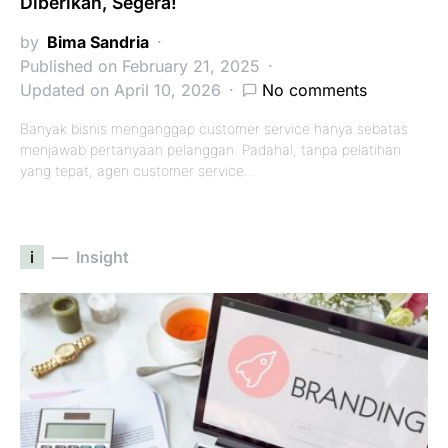
Diberikan, Segera!
by
Bima Sandria
Published on February 21, 2025
Updated on April 10, 2026
No comments
Banyak bisnis menganggap customer service hanya sebatas
menjawab pertanyaan pelanggan. Padahal, tanpa pelatihan
yang tepat, agen customer service…
i
Insight