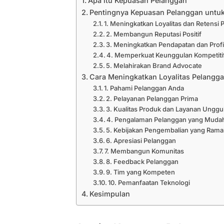
Apa itu Kepuasan Pelanggan
Pentingnya Kepuasan Pelanggan untuk
1. Meningkatkan Loyalitas dan Retensi
2. Membangun Reputasi Positif
3. Meningkatkan Pendapatan dan Profit
4. Memperkuat Keunggulan Kompetiti
5. Melahirakan Brand Advocate
Cara Meningkatkan Loyalitas Pelangg
1. Pahami Pelanggan Anda
2. Pelayanan Pelanggan Prima
3. Kualitas Produk dan Layanan Unggu
4. Pengalaman Pelanggan yang Mud
5. Kebijakan Pengembalian yang Ram
6. Apresiasi Pelanggan
7. Membangun Komunitas
8. Feedback Pelanggan
9. Tim yang Kompeten
10. Pemanfaatan Teknologi
Kesimpulan