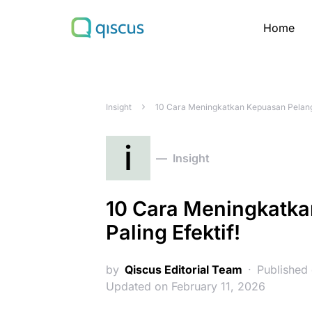
Home
Search for:
Insight
10 Cara Meningkatkan Kepuasan Pelangg
i
Insight
10 Cara Meningkatka
Paling Efektif!
by
Qiscus Editorial Team
Published
Updated on February 11, 2026