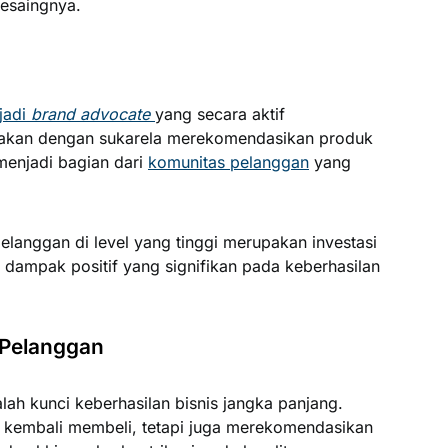
pesaingnya.
jadi
brand advocate
yang secara aktif
kan dengan sukarela merekomendasikan produk
menjadi bagian dari
komunitas pelanggan
yang
langgan di level yang tinggi merupakan investasi
dampak positif yang signifikan pada keberhasilan
 Pelanggan
h kunci keberhasilan bisnis jangka panjang.
 kembali membeli, tetapi juga merekomendasikan