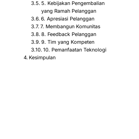
5. Kebijakan Pengembalian
yang Ramah Pelanggan
6. Apresiasi Pelanggan
7. Membangun Komunitas
8. Feedback Pelanggan
9. Tim yang Kompeten
10. Pemanfaatan Teknologi
Kesimpulan