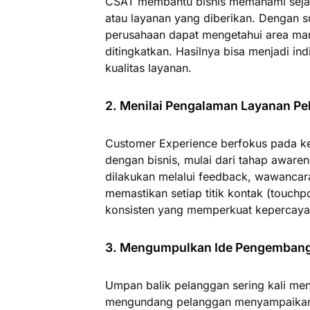
CSAT membantu bisnis memahami seja
atau layanan yang diberikan. Dengan su
perusahaan dapat mengetahui area man
ditingkatkan. Hasilnya bisa menjadi in
kualitas layanan.
2. Menilai Pengalaman Layanan Pe
Customer Experience berfokus pada kes
dengan bisnis, mulai dari tahap awaren
dilakukan melalui feedback, wawancara,
memastikan setiap titik kontak (touch
konsisten yang memperkuat kepercaya
3. Mengumpulkan Ide Pengemban
Umpan balik pelanggan sering kali men
mengundang pelanggan menyampaikan s