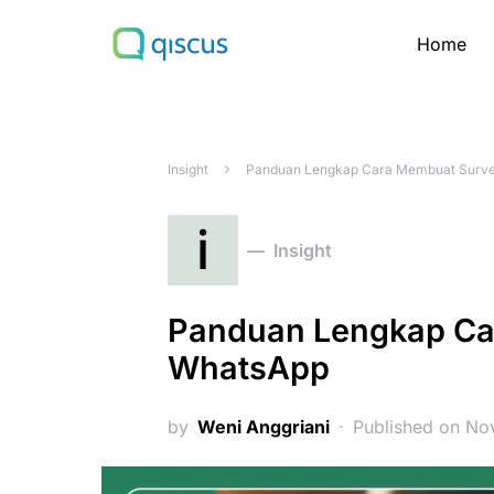
Home
Search for:
Insight
Panduan Lengkap Cara Membuat Surve
i
Insight
Panduan Lengkap Ca
WhatsApp
by
Weni Anggriani
Published on No