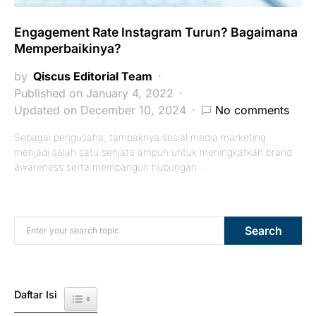
Engagement Rate Instagram Turun? Bagaimana
Memperbaikinya?
by
Qiscus Editorial Team
Published on January 4, 2022
Updated on December 10, 2024
No comments
Sebagai pengusaha, tampaknya sosial media marketing
menjadi salah satu senjata ampuh untuk meningkatkan brand
awareness serta membangun hubungan…
Search for:
Search
Daftar Isi
Toggle Table of Content