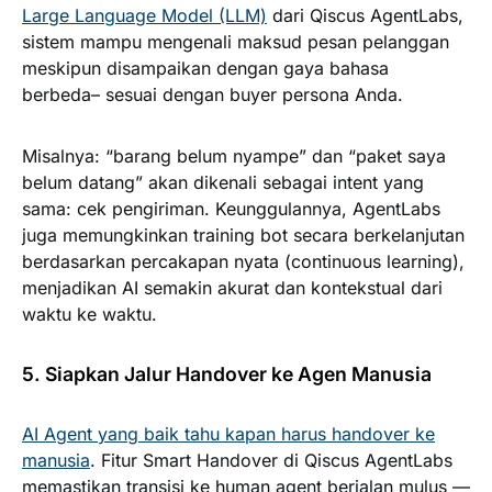
Large Language Model (LLM)
dari Qiscus AgentLabs,
sistem mampu mengenali maksud pesan pelanggan
meskipun disampaikan dengan gaya bahasa
berbeda– sesuai dengan buyer persona Anda.
Misalnya: “barang belum nyampe” dan “paket saya
belum datang” akan dikenali sebagai intent yang
sama: cek pengiriman. Keunggulannya, AgentLabs
juga memungkinkan training bot secara berkelanjutan
berdasarkan percakapan nyata (continuous learning),
menjadikan AI semakin akurat dan kontekstual dari
waktu ke waktu.
5. Siapkan Jalur Handover ke Agen Manusia
AI Agent yang baik tahu kapan harus handover ke
manusia
. Fitur Smart Handover di Qiscus AgentLabs
memastikan transisi ke human agent berjalan mulus —