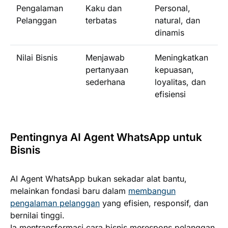
Pengalaman
Kaku dan
Personal,
Pelanggan
terbatas
natural, dan
dinamis
Nilai Bisnis
Menjawab
Meningkatkan
pertanyaan
kepuasan,
sederhana
loyalitas, dan
efisiensi
Pentingnya AI Agent WhatsApp untuk
Bisnis
AI Agent WhatsApp bukan sekadar alat bantu,
melainkan fondasi baru dalam
membangun
pengalaman pelanggan
yang efisien, responsif, dan
bernilai tinggi.
Ia mentransformasi cara bisnis merespons pelanggan