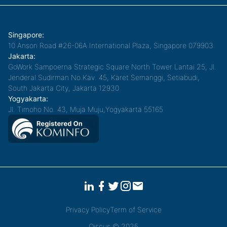
Singapore:
10 Anson Road #26-06A International Plaza, Singapore 079903
Jakarta:
GoWork Sampoerna Strategic Square North Tower Lantai 25, Jl.
Jenderal Sudirman No.Kav. 45, Karet Semanggi, Setiabudi,
South Jakarta City, Jakarta 12930
Yogyakarta:
Jl. Timoho No. 43, Muja Muju,Yogyakarta 55165
Privacy Policy
Term of Service
Qiscus © 2025