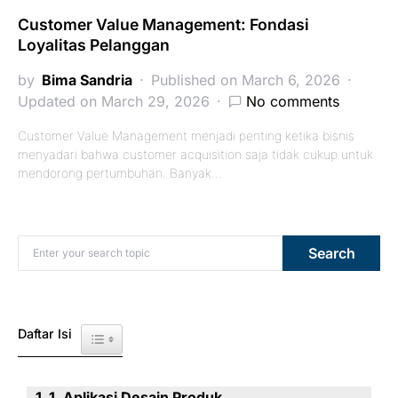
Customer Value Management: Fondasi
Loyalitas Pelanggan
by
Bima Sandria
Published on March 6, 2026
Updated on March 29, 2026
No comments
Customer Value Management menjadi penting ketika bisnis
menyadari bahwa customer acquisition saja tidak cukup untuk
mendorong pertumbuhan. Banyak…
Search for:
Search
Daftar Isi
Toggle Table of Content
1. Aplikasi Desain Produk