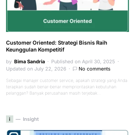
Customer Oriented: Strategi Bisnis Raih
Keunggulan Kompetitif
by
Bima Sandria
Published on April 30, 2025
Updated on July 22, 2026
No comments
Sebagai manajer customer service, apakah strategi yang Anda
terapkan sudah benar-benar memprioritaskan kebutuhan
pelanggan? Banyak perusahaan masih terjebak…
i
Insight