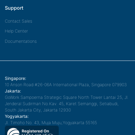
Support
Contact Sales
Help Center
Documentations
Singapore:
10 Anson Road #26-06A International Plaza, Singapore 079903
Jakarta:
GoWork Sampoerna Strategic Square North Tower Lantai 25, Jl.
Jenderal Sudirman No.Kav. 45, Karet Semanggi, Setiabudi,
South Jakarta City, Jakarta 12930
Yogyakarta:
Jl. Timoho No. 43, Muja Muju,Yogyakarta 55165