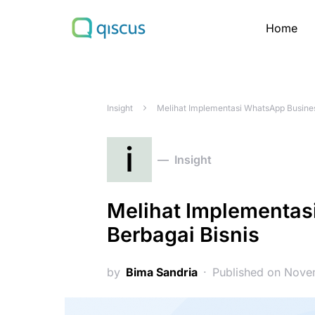
Home
Search for:
Insight
Melihat Implementasi WhatsApp Business
i
Insight
Melihat Implementas
Berbagai Bisnis
by
Bima Sandria
Published on Nove