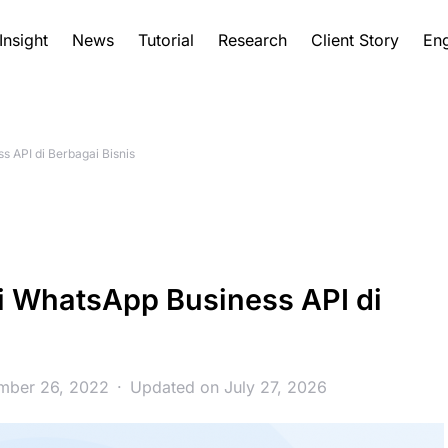
Insight
News
Tutorial
Research
Client Story
Eng
 API di Berbagai Bisnis
i WhatsApp Business API di
mber 26, 2022
Updated on July 27, 2026