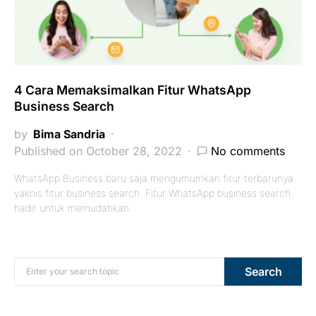
4 Cara Memaksimalkan Fitur WhatsApp
Business Search
by
Bima Sandria
Published on October 28, 2022
No comments
WhatsApp Business baru saja mengumumkan fitur terbarunya
yaknis fitur business search. Fitur WhatsApp business search
hadir untuk memudahkan…
Search for:
Search