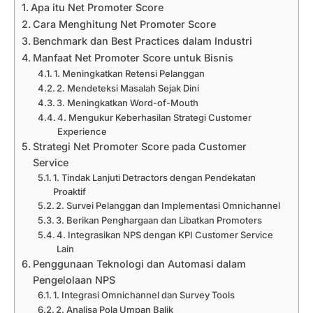
Apa itu Net Promoter Score
Cara Menghitung Net Promoter Score
Benchmark dan Best Practices dalam Industri
Manfaat Net Promoter Score untuk Bisnis
1. Meningkatkan Retensi Pelanggan
2. Mendeteksi Masalah Sejak Dini
3. Meningkatkan Word-of-Mouth
4. Mengukur Keberhasilan Strategi Customer
Experience
Strategi Net Promoter Score pada Customer
Service
1. Tindak Lanjuti Detractors dengan Pendekatan
Proaktif
2. Survei Pelanggan dan Implementasi Omnichannel
3. Berikan Penghargaan dan Libatkan Promoters
4. Integrasikan NPS dengan KPI Customer Service
Lain
Penggunaan Teknologi dan Automasi dalam
Pengelolaan NPS
1. Integrasi Omnichannel dan Survey Tools
2. Analisa Pola Umpan Balik