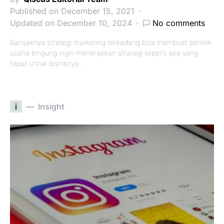
Published on December 15, 2021
Updated on December 10, 2024
No comments
Banyaknya strategi marketing terkadang bisa membuat pemilik
usaha bingung ingin menerapkan strategi seperti apa yang
tepat untuk bisnisnya.…
i
Insight