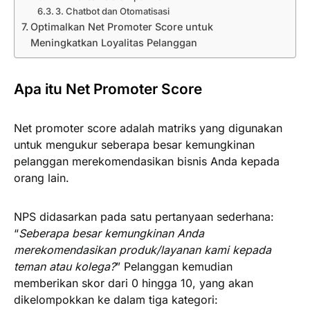
3. Chatbot dan Otomatisasi
Optimalkan Net Promoter Score untuk
Meningkatkan Loyalitas Pelanggan
Apa itu Net Promoter Score
Net promoter score adalah matriks yang digunakan
untuk mengukur seberapa besar kemungkinan
pelanggan merekomendasikan bisnis Anda kepada
orang lain.
NPS didasarkan pada satu pertanyaan sederhana:
“
Seberapa besar kemungkinan Anda
merekomendasikan produk/layanan kami kepada
teman atau kolega?
” Pelanggan kemudian
memberikan skor dari 0 hingga 10, yang akan
dikelompokkan ke dalam tiga kategori: