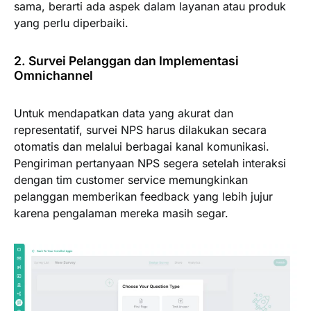
sama, berarti ada aspek dalam layanan atau produk
yang perlu diperbaiki.
2. Survei Pelanggan dan Implementasi
Omnichannel
Untuk mendapatkan data yang akurat dan
representatif, survei NPS harus dilakukan secara
otomatis dan melalui berbagai kanal komunikasi.
Pengiriman pertanyaan NPS segera setelah interaksi
dengan tim customer service memungkinkan
pelanggan memberikan feedback yang lebih jujur
karena pengalaman mereka masih segar.