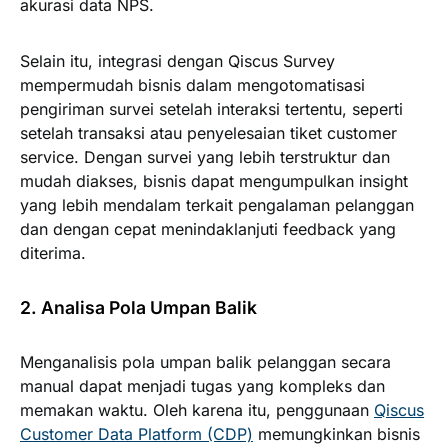
akurasi data NPS.
Selain itu, integrasi dengan Qiscus Survey
mempermudah bisnis dalam mengotomatisasi
pengiriman survei setelah interaksi tertentu, seperti
setelah transaksi atau penyelesaian tiket customer
service. Dengan survei yang lebih terstruktur dan
mudah diakses, bisnis dapat mengumpulkan insight
yang lebih mendalam terkait pengalaman pelanggan
dan dengan cepat menindaklanjuti feedback yang
diterima.
2. Analisa Pola Umpan Balik
Menganalisis pola umpan balik pelanggan secara
manual dapat menjadi tugas yang kompleks dan
memakan waktu. Oleh karena itu, penggunaan
Qiscus
Customer Data Platform (CDP)
memungkinkan bisnis