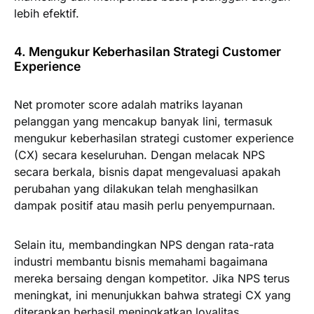
lebih efektif.
4. Mengukur Keberhasilan Strategi Customer
Experience
Net promoter score adalah matriks layanan
pelanggan yang mencakup banyak lini, termasuk
mengukur keberhasilan strategi customer experience
(CX) secara keseluruhan. Dengan melacak NPS
secara berkala, bisnis dapat mengevaluasi apakah
perubahan yang dilakukan telah menghasilkan
dampak positif atau masih perlu penyempurnaan.
Selain itu, membandingkan NPS dengan rata-rata
industri membantu bisnis memahami bagaimana
mereka bersaing dengan kompetitor. Jika NPS terus
meningkat, ini menunjukkan bahwa strategi CX yang
diterapkan berhasil meningkatkan loyalitas