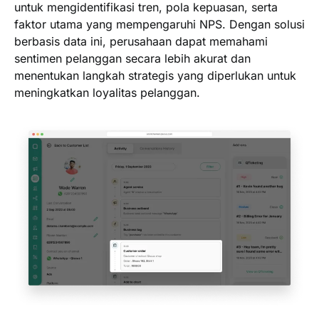
untuk mengidentifikasi tren, pola kepuasan, serta
faktor utama yang mempengaruhi NPS. Dengan solusi
berbasis data ini, perusahaan dapat memahami
sentimen pelanggan secara lebih akurat dan
menentukan langkah strategis yang diperlukan untuk
meningkatkan loyalitas pelanggan.