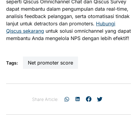
seperti Qiscus Omnichannel Chat dan Qiscus Survey
dapat membantu dalam pengumpulan data real-time,
analisis feedback pelanggan, serta otomatisasi tindak
lanjut untuk detractors dan promoters.
Hubungi
Qiscus sekarang
untuk solusi omnichannel yang dapat
membantu Anda mengelola NPS dengan lebih efektif!
net promoter score
Tags:
Share Article: