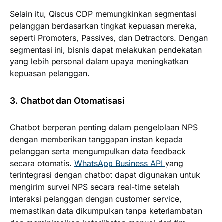
Selain itu, Qiscus CDP memungkinkan segmentasi
pelanggan berdasarkan tingkat kepuasan mereka,
seperti Promoters, Passives, dan Detractors. Dengan
segmentasi ini, bisnis dapat melakukan pendekatan
yang lebih personal dalam upaya meningkatkan
kepuasan pelanggan.
3. Chatbot dan Otomatisasi
Chatbot berperan penting dalam pengelolaan NPS
dengan memberikan tanggapan instan kepada
pelanggan serta mengumpulkan data feedback
secara otomatis.
WhatsApp Business API
yang
terintegrasi dengan chatbot dapat digunakan untuk
mengirim survei NPS secara real-time setelah
interaksi pelanggan dengan customer service,
memastikan data dikumpulkan tanpa keterlambatan