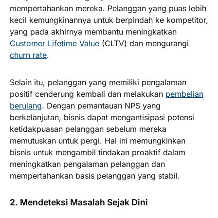
mempertahankan mereka. Pelanggan yang puas lebih
kecil kemungkinannya untuk berpindah ke kompetitor,
yang pada akhirnya membantu meningkatkan
Customer Lifetime Value
(CLTV) dan mengurangi
churn rate
.
Selain itu, pelanggan yang memiliki pengalaman
positif cenderung kembali dan melakukan
pembelian
berulang
. Dengan pemantauan NPS yang
berkelanjutan, bisnis dapat mengantisipasi potensi
ketidakpuasan pelanggan sebelum mereka
memutuskan untuk pergi. Hal ini memungkinkan
bisnis untuk mengambil tindakan proaktif dalam
meningkatkan pengalaman pelanggan dan
mempertahankan basis pelanggan yang stabil.
2. Mendeteksi Masalah Sejak Dini