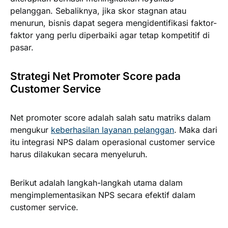
pelanggan. Sebaliknya, jika skor stagnan atau
menurun, bisnis dapat segera mengidentifikasi faktor-
faktor yang perlu diperbaiki agar tetap kompetitif di
pasar.
Strategi Net Promoter Score pada
Customer Service
Net promoter score adalah salah satu matriks dalam
mengukur
keberhasilan layanan pelanggan
. Maka dari
itu integrasi NPS dalam operasional customer service
harus dilakukan secara menyeluruh.
Berikut adalah langkah-langkah utama dalam
mengimplementasikan NPS secara efektif dalam
customer service.