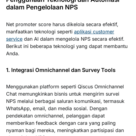
dalam Pengelolaan NPS
Net promoter score harus dikelola secara efektif,
manfaatkan teknologi seperti
aplikasi customer
service
dan AI dalam mengelola NPS secara efektif.
Berikut ini beberapa teknologi yang dapat membantu
Anda.
1. Integrasi Omnichannel dan Survey Tools
Menggunakan platform seperti Qiscus Omnichannel
Chat memungkinkan bisnis untuk mengirim survei
NPS melalui berbagai saluran komunikasi, termasuk
WhatsApp, email, dan media sosial. Dengan
pendekatan omnichannel, pelanggan dapat
memberikan feedback dengan cara yang paling
nyaman bagi mereka, meningkatkan partisipasi dan