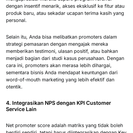
dengan insentif menarik, akses eksklusif ke fitur atau
produk baru, atau sekadar ucapan terima kasih yang
personal.
Selain itu, Anda bisa melibatkan promoters dalam
strategi pemasaran dengan mengajak mereka
memberikan testimoni, ulasan positif, atau bahkan
menjadi bagian dari studi kasus perusahaan. Dengan
cara ini, promoters akan merasa lebih dihargai,
sementara bisnis Anda mendapat keuntungan dari
word-of-mouth marketing yang lebih efektif dan
otentik.
4. Integrasikan NPS dengan KPI Customer
Service Lain
Net promoter score adalah matriks yang tidak boleh
berdiri sendiri, tetapi harus diintegrasikan dengan Key