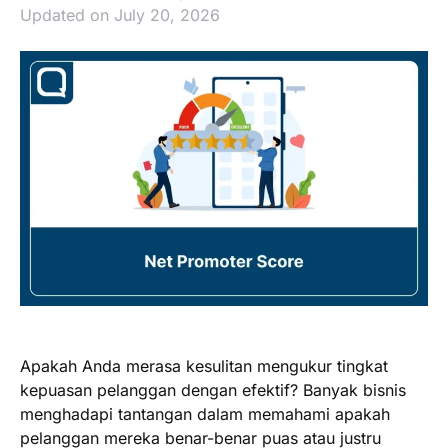
Updated on July 20, 2026
Apakah Anda merasa kesulitan mengukur tingkat
kepuasan pelanggan dengan efektif? Banyak bisnis
menghadapi tantangan dalam memahami apakah
pelanggan mereka benar-benar puas atau justru