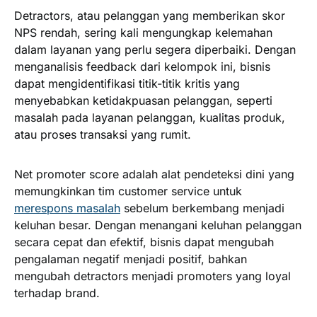
Detractors, atau pelanggan yang memberikan skor
NPS rendah, sering kali mengungkap kelemahan
dalam layanan yang perlu segera diperbaiki. Dengan
menganalisis feedback dari kelompok ini, bisnis
dapat mengidentifikasi titik-titik kritis yang
menyebabkan ketidakpuasan pelanggan, seperti
masalah pada layanan pelanggan, kualitas produk,
atau proses transaksi yang rumit.
Net promoter score adalah alat pendeteksi dini yang
memungkinkan tim customer service untuk
merespons masalah
sebelum berkembang menjadi
keluhan besar. Dengan menangani keluhan pelanggan
secara cepat dan efektif, bisnis dapat mengubah
pengalaman negatif menjadi positif, bahkan
mengubah detractors menjadi promoters yang loyal
terhadap brand.